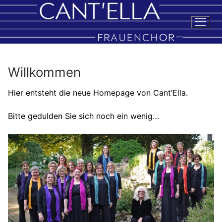
Zum
Inhalt
springen
Willkommen
Aktuelles Projekt
Hier entsteht die neue Homepage von Cant’Ella.
Über uns
Bitte gedulden Sie sich noch ein wenig…
Chorleiterin
Impressum